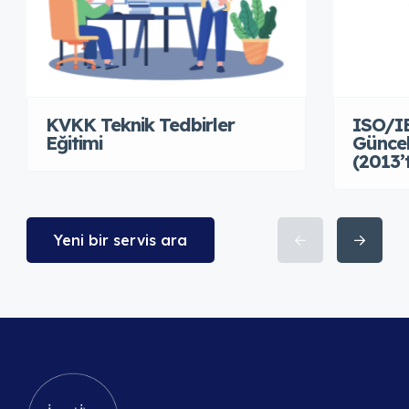
KVKK Teknik Tedbirler
ISO/IE
Eğitimi
Güncel
(2013’
Yeni bir servis ara