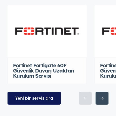
Fortinet Fortigate 60F
Fortin
Güvenlik Duvarı Uzaktan
Güvenl
Kurulum Servisi
Kurulu
Yeni bir servis ara