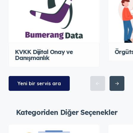
KVKK Dijital Onay ve
Örgüts
Danışmanlık
Yeni bir servis ara
Kategoriden Diğer Seçenekler