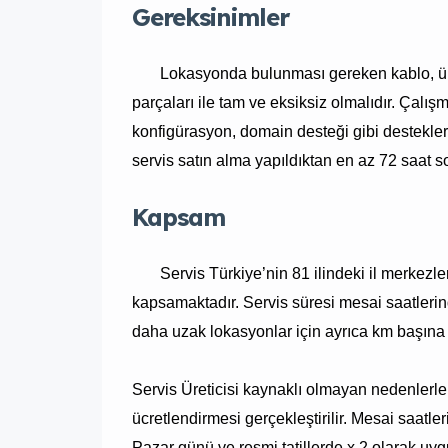
Gereksinimler
Lokasyonda bulunması gereken kablo, ü
parçaları ile tam ve eksiksiz olmalıdır. Çal
konfigürasyon, domain desteği gibi destekleri
servis satın alma yapıldıktan en az 72 saat s
Kapsam
Servis Türkiye’nin 81 ilindeki il merkezl
kapsamaktadır. Servis süresi mesai saatlerind
daha uzak lokasyonlar için ayrıca km başına a
Servis Üreticisi kaynaklı olmayan nedenlerle
ücretlendirmesi gerçekleştirilir. Mesai saatler
Pazar günü ve resmi tatillerde x 2 olarak uyg