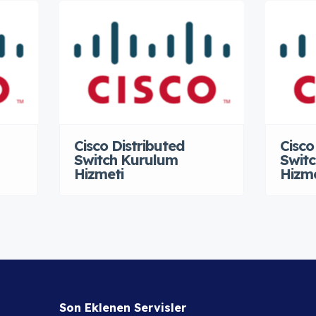
Cisco Distributed
Cisc
Switch Kurulum
Swit
Hizmeti
Hizme
Son Eklenen Servisler