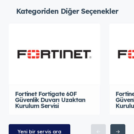
Kategoriden Diğer Seçenekler
Fortinet Fortigate 60F
Fortin
Güvenlik Duvarı Uzaktan
Güvenl
Kurulum Servisi
Kurulu
Yeni bir servis ara