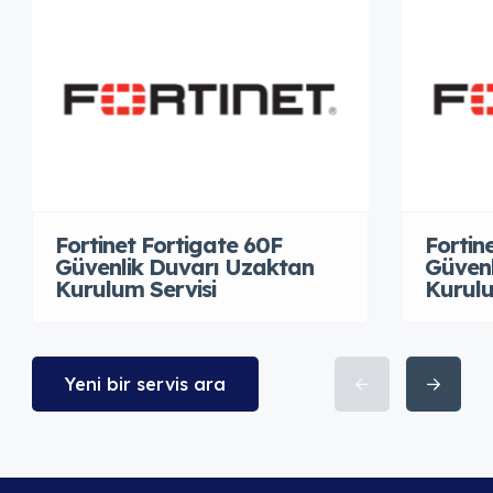
Fortinet Fortigate 60F
Fortin
Güvenlik Duvarı Uzaktan
Güvenl
Kurulum Servisi
Kurulu
Yeni bir servis ara