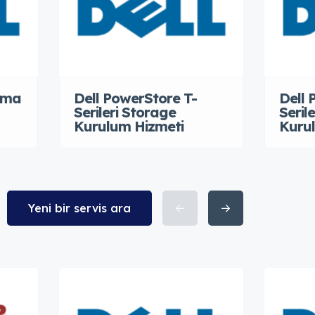
uma
Dell PowerStore T-
Dell
Serileri Storage
Seril
Kurulum Hizmeti
Kuru
Yeni bir servis ara