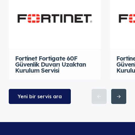
Fortinet Fortigate 60F
Fortin
Güvenlik Duvarı Uzaktan
Güvenl
Kurulum Servisi
Kurulu
Yeni bir servis ara